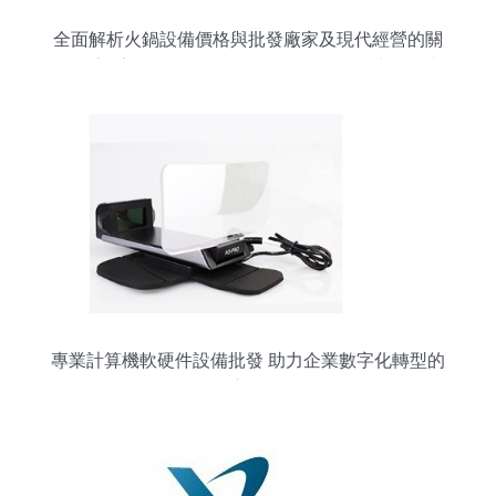
全面解析火鍋設備價格與批發廠家及現代經營的關
鍵要素 計算機軟硬件設備智能化管理\n\n摘要 \n本
文深入探討了火鍋設備行業的價格波動規律與批發
市場格局，重點剖析了選購性價比高且質量可靠的
火鍋設備時需要注意的產品特點。同時，基于當前
餐飲行業數字化變革趨勢，亦對計算機軟硬件設備
在火鍋領域的實際應用做了綜合探討——從云端點
菜系統和自主研發的人工費用節省算法，到廚房的
大數據產品與最終ERP管理的選貨規劃邏輯。此外
闡述的餐飲電器操控數字智能信息化提供精細化和
定制增強的餐飲運營使用習慣。最終針對使用大數
據及相關領域的
專業計算機軟硬件設備批發 助力企業數字化轉型的
核心伙伴