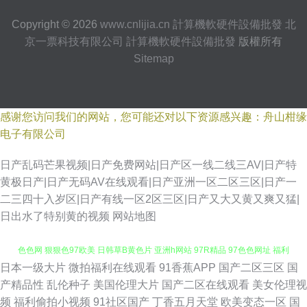
Copyright © 2026
www.cnlijia.cn
計算機軟硬件設備批發
北
京一票科技有限公司
計算機軟硬件設備批發
版權所有
Sitemap
感谢您访问我们的网站，您可能还对以下资源感兴趣：舟山柑缘
电子有限公司
日产乱码芒果视频|日产免费网站|日产区一线二线三AV|日产特
黄极日产|日产无码AV在线观看|日产亚洲一区二区三区|日产一
二三四十入岁区|日产有线一区2区三区|日产又大又黄又爽又猛|
日出水了特别黄的视频
网站地图
日本一级大片
微拍福利在线观看
91香蕉APP
国产二区三区
国
韩日撸在线视频 久草精品视频 成人a高清免费版 国产精品97 91网站PH 韩日
产精品性
乱伦种子
美国伦理大片
国产二区在线观看
美女伦理视
频
福利偷拍小视频
91社区国产
丁香五月天堂
欧美变态一区
国