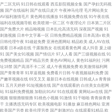
产二区无码
91日韩在线观看
西瓜影院视频全集
国产孕妇无码视
频
国产在线福利
国产在线日皮片
午夜神马伦理
毛片网站美女
AV福利激情毛片
黄色网在线播放
91视频免费在线
91午夜在线
福利在线视频导航
欧美喷潮一区二区
午夜理论片
日本第二片区
国产免费大片
精品呦视频
日本乱伦高清无码
深夜国产视频
91
刺激视频
日本中文字幕一区
日韩免费精品视频
日本高清v
欧美
日韩伦理午夜
91碰超免费
亚洲色图网站
精品欧美
成人AV在线
观看
日本a级在线
干露脸熟女
在线观看黄色网
成人抖音
爰上碰
91
国产美女91视频
国产情侣片
97人人看
国产三级视频在线
91
免费视频精品
国产精品另类
黄色AV网站人
黄色91福利社
污网
址18禁
国产高清不卡二区
成人午夜视频免费
欧美激情福利网
国产青青青草
91草逼视频
免费看片日韩
午夜视频福利免费
国
产嫩草视频在线
69叉叉叉
最新日本在线视频
日韩成人a
青青操
91
五月天婷婷
91短视频在线
国产在线观看的
白丝美女自慰网
站
91福利免费视频
加勒比91AV
91在线观看
黄网站av在线
国产
视频
狠狠擼狠狠擼
91桃色小视频
91激情
91干啪啪
青青操青青
干
主播诱惑无码专区
欧美视频电影
91播放
麻豆桃色网站
亚洲
欧美国产另类
欧美伦理另类
国产刺激对白
在线观看91精品
欧