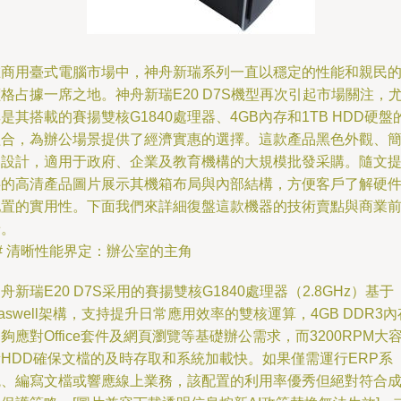
在商用臺式電腦市場中，神舟新瑞系列一直以穩定的性能和親民
格占據一席之地。神舟新瑞E20 D7S機型再次引起市場關注，
是其搭載的賽揚雙核G1840處理器、4GB內存和1TB HDD硬盤
組合，為辦公場景提供了經濟實惠的選擇。這款產品黑色外觀、
約設計，適用于政府、企業及教育機構的大規模批發采購。隨文
供的高清產品圖片展示其機箱布局與內部結構，方便客戶了解硬
配置的實用性。下面我們來詳細復盤這款機器的技術賣點與商業
景。
# 清晰性能界定：辦公室的主角
舟新瑞E20 D7S采用的賽揚雙核G1840處理器（2.8GHz）基于
aswell架構，支持提升日常應用效率的雙核運算，4GB DDR3內
夠應對Office套件及網頁瀏覽等基礎辦公需求，而3200RPM大
量HDD確保文檔的及時存取和系統加載快。如果僅需運行ERP系
統、編寫文檔或響應線上業務，該配置的利用率優秀但絕對符合