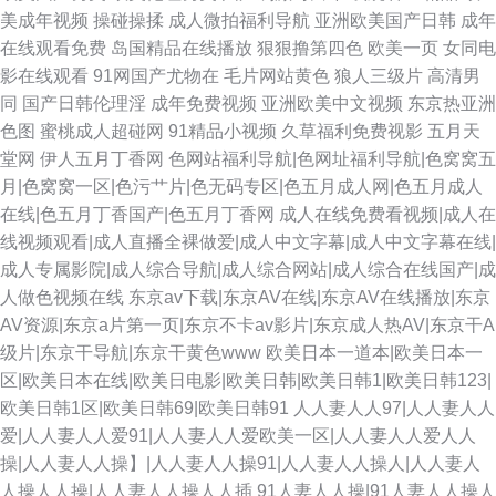
美成年视频
操碰操揉
成人微拍福利导航
亚洲欧美国产日韩
成年
在线观看免费
岛国精品在线播放
狠狠撸第四色
欧美一页
女同电
影在线观看
91网国产尤物在
毛片网站黄色
狼人三级片
高清男
同
国产日韩伦理淫
成年免费视频
亚洲欧美中文视频
东京热亚洲
色图
蜜桃成人超碰网
91精品小视频
久草福利免费视影
五月天
堂网
伊人五月丁香网
色网站福利导航|色网址福利导航|色窝窝五
月|色窝窝一区|色污艹片|色无码专区|色五月成人网|色五月成人
在线|色五月丁香国产|色五月丁香网
成人在线免费看视频|成人在
线视频观看|成人直播全裸做爱|成人中文字幕|成人中文字幕在线|
成人专属影院|成人综合导航|成人综合网站|成人综合在线国产|成
人做色视频在线
东京av下载|东京AV在线|东京AV在线播放|东京
AV资源|东京a片第一页|东京不卡av影片|东京成人热AV|东京干A
级片|东京干导航|东京干黄色www
欧美日本一道本|欧美日本一
区|欧美日本在线|欧美日电影|欧美日韩|欧美日韩1|欧美日韩123|
欧美日韩1区|欧美日韩69|欧美日韩91
人人妻人人97|人人妻人人
爱|人人妻人人爱91|人人妻人人爱欧美一区|人人妻人人爱人人
操|人人妻人人操】|人人妻人人操91|人人妻人人操人|人人妻人
人操人人操|人人妻人人操人人插
91人妻人人操|91人妻人人操人