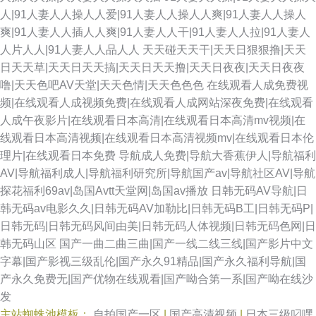
人|91人妻人人操人人爱|91人妻人人操人人爽|91人妻人人操人
爽|91人妻人人插人人爽|91人妻人人干|91人妻人人拉|91人妻人
人片人人|91人妻人人品人人
天天碰天天干|天天日狠狠撸|天天
日天天草|天天日天天搞|天天日天天撸|天天日夜夜|天天日夜夜
噜|天天色吧AV天堂|天天色情|天天色色色
在线观看人成免费视
频|在线观看人成视频免费|在线观看人成网站深夜免费|在线观看
人成午夜影片|在线观看日本高清|在线观看日本高清mv视频|在
线观看日本高清视频|在线观看日本高清视频mv|在线观看日本伦
理片|在线观看日本免费
导航成人免费|导航大香蕉伊人|导航福利
AV|导航福利成人|导航福利研究所|导航国产av|导航社区AV|导航
探花福利69av|岛国Avtt天堂网|岛国av播放
日韩无码AV导航|日
韩无码av电影久久|日韩无码AV加勒比|日韩无码B工|日韩无码P|
日韩无码|日韩无码风间由美|日韩无码人体视频|日韩无码色网|日
韩无码山区
国产一曲二曲三曲|国产一线二线三线|国产影片中文
字幕|国产影视三级乱伦|国产永久91精品|国产永久福利导航|国
产永久免费无|国产优物在线观看|国产呦合第一系|国产呦在线沙
发
主站蜘蛛池模板：
自拍国产一区
|
国产高清视频
|
日本三级叼嘿