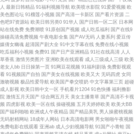
精品视频二区 91熟女热 超碰人人操人人摸 国产区熟女 久久香蕉精品产品 欧
人
最新日韩精品
91福利视频导航
欧美喷水影院
91爱爱视频
欧
美色图论坛
91榴莲小视频
国产高清一卡新区
国产看片资源
二
美性精品 熟女色网 伊人成人大香蕉 av福利老司机 国产主播在线观看 麻豆传
色吧97资源站
欧美日韩另类0
91华人
国产日韩一区二区
日本网
站在线免费
免费潮喷
91原创国产视频
成人吃瓜福利
国产在线9
媒淫视频网 日韩岛国视频 一本道九九道 91偷拍在线观看 超碰在线97av 黑
操碰高清免费视频
午夜电影全集
国产AV无码
人妻系列
爱豆传
媒倩女幽魂
超清国产剧大全
91中文字幕在线
免费在线小视频
料嫩草人人精品 女人毛片黄色 天天玩夜夜操 91传媒综合网 操操avcom 国产
吃瓜福利小视频
免费91
国产日产亚洲精品
91社在线高清
人人
草香蕉
激情另类图片
亚洲欧美在线观看
成人三级成人三级
欧美
线路一区进入 另类综合另类 日韩蜜臀91 伊人网成人在线 91亚洲做爱视频 成
老女人bb
日日操第一页
91网豆花视频
91福利剧场
免费影视观
看
91视频国产自拍
国产美女在线视频
欧美又大
无码四虎
女同
人自拍视频网站 九九热比精品 欧洲精品免费视频 五月天色色区 91每日大赛
激吻视频
极品性爱导航
欧美国产拳交喷奶
中文字幕第三页
超碰
成人影视
欧美日韩中文一区
手机看片1204
91色快播
福利撸影
打桩 变态少妇网站 国产熟女露脸 欧美福利啪啪啪 熟女91视频 91白丝综合网
院
激情五月天国产
综合网五月天
美女主播青草
国产高清不卡视
频
四虎影视
欧美一区在线
操碰视频
五月天婷婷欧美
欧美大BB
超碰在线观看99 精品国产九九 欧美性免一区 无码论坛 91国摸 福利网址在线
国产福利啪啪
欧洲成人午夜精品
国产精品美乳
男人操蜜桃视频
无码射精网站
18成年人网站
日本高清电影网
男女啪啪午夜视频
导航 美女福利视频导航 日韩三级啪啪 伊人久久成人 av色色资源站 国产美女
免费电影在线观看
亚洲ab
成人少妇视频导航
91国产小青蛙
国