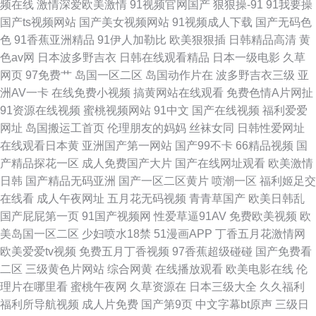
频在线
激情深爱欧美激情
91视频官网国产
狠狠操-91
91我要操
国产ts视频网站
国产美女视频网站
91视频成人下载
国产无码色
色
91香蕉亚洲精品
91伊人加勒比
欧美狠狠插
日韩精品高清
黄
色av网
日本波多野吉衣
日韩在线观看精品
日本一级电影
久草
网页
97免费艹
岛国一区二区
岛国动作片在
波多野吉衣三级
亚
洲AV一卡
在线免费小视频
搞黄网站在线观看
免费色情A片网扯
91资源在线视频
蜜桃视频网站
91中文
国产在线视频
福利爱爱
网址
岛国搬运工首页
伦理朋友的妈妈
丝袜女同
日韩性爱网址
在线观看日本黄
亚洲国产第一网站
国产99不卡
66精品视频
国
产精品探花一区
成人免费国产大片
国产在线网址观看
欧美激情
日韩
国产精品无码亚洲
国产一区二区黄片
喷潮一区
福利姬足交
在线看
成人午夜网址
五月花无码视频
青青草国产
欧美日韩乱
国产屁屁第一页
91国产视频网
性爱草逼91AV
免费欧美视频
欧
美岛国一区二区
少妇喷水18禁
51漫画APP
丁香五月花激情网
欧美爱爱tv视频
免费五月丁香视频
97香蕉超级碰碰
国产免费看
二区
三级黄色片网站
综合网黄
在线播放观看
欧美电影在线
伦
理片在哪里看
蜜桃午夜网
久草资源在
日本三级大全
久久福利
福利所导航视频
成人片免费
国产第9页
中文字幕bt原声
三级日