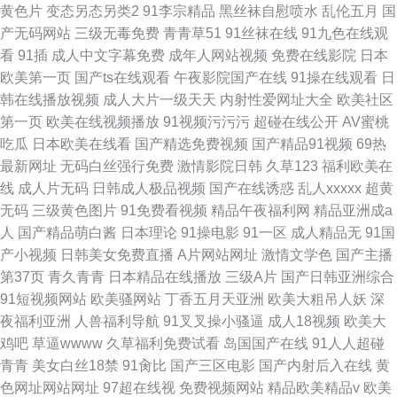
黄色片
变态另态另类2
91李宗精品
黑丝袜自慰喷水
乱伦五月
国
产无码网站
三级无毒免费
青青草51
91丝袜在线
91九色在线观
看
91插
成人中文字幕免费
成年人网站视频
免费在线影院
日本
欧美第一页
国产ts在线观看
午夜影院国产在线
91操在线观看
日
韩在线播放视频
成人大片一级天天
内射性爱网址大全
欧美社区
第一页
欧美在线视频播放
91视频污污污
超碰在线公开
AV蜜桃
吃瓜
日本欧美在线看
国产精选免费视频
国产精品91视频
69热
最新网址
无码白丝强行免费
激情影院日韩
久草123
福利欧美在
线
成人片无码
日韩成人极品视频
国产在线诱惑
乱人xxxxx
超黄
无码
三级黄色图片
91免费看视频
精品午夜福利网
精品亚洲成a
人
国产精品萌白酱
日本理论
91操电影
91一区
成人精品无
91国
产小视频
日韩美女免费直播
A片网站网址
激情文学色
国产主播
第37页
青久青青
日本精品在线播放
三级A片
国产日韩亚洲综合
91短视频网站
欧美骚网站
丁香五月天亚洲
欧美大粗吊人妖
深
夜福利亚洲
人兽福利导航
91叉叉操小骚逼
成人18视频
欧美大
鸡吧
草逼wwww
久草福利免费试看
岛国国产在线
91人人超碰
青青
美女白丝18禁
91肏比
国产三区电影
国产内射后入在线
黄
色网址网站网址
97超在线视
免费视频网站
精品欧美精品v
欧美