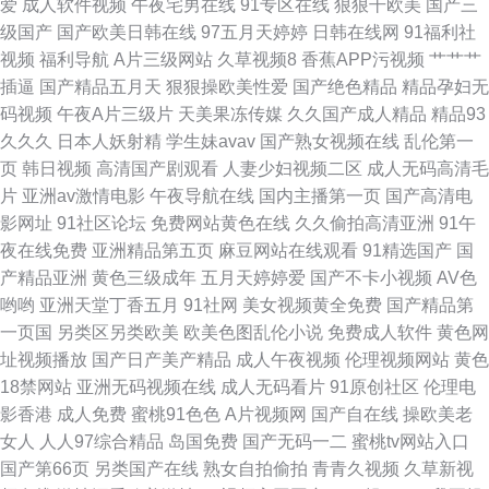
爱
成人软件视频
午夜宅男在线
91专区在线
狠狠干欧美
国产三
91资源站在线 国产日韩综合三区 欧美色中色影视 伊人大香蕉91 超碰在线69
级国产
国产欧美日韩在线
97五月天婷婷
日韩在线网
91福利社
视频
福利导航
A片三级网站
久草视频8
香蕉APP污视频
艹艹艹
久久伊人久久 三级片中日韩 成人小网站 成人影音免费观看 欧美白丝在线 午
插逼
国产精品五月天
狠狠操欧美性爱
国产绝色精品
精品孕妇无
码视频
午夜A片三级片
天美果冻传媒
久久国产成人精品
精品93
夜毛片网址 97在线资源 韩国超碰av 人人操人人肏 伊人大香啪啪 操碰无码
久久久
日本人妖射精
学生妹avav
国产熟女视频在线
乱伦第一
页
韩日视频
高清国产剧观看
人妻少妇视频二区
成人无码高清毛
片
亚洲av激情电影
午夜导航在线
国内主播第一页
国产高清电
影网址
91社区论坛
免费网站黄色在线
久久偷拍高清亚洲
91午
夜在线免费
亚洲精品第五页
麻豆网站在线观看
91精选国产
国
产精品亚洲
黄色三级成年
五月天婷婷爱
国产不卡小视频
AV色
哟哟
亚洲天堂丁香五月
91社网
美女视频黄全免费
国产精品第
一页国
另类区另类欧美
欧美色图乱伦小说
免费成人软件
黄色网
址视频播放
国产日产美产精品
成人午夜视频
伦理视频网站
黄色
18禁网站
亚洲无码视频在线
成人无码看片
91原创社区
伦理电
影香港
成人免费
蜜桃91色色
A片视频网
国产自在线
操欧美老
女人
人人97综合精品
岛国免费
国产无码一二
蜜桃tv网站入口
国产第66页
另类国产在线
熟女自拍偷拍
青青久视频
久草新视