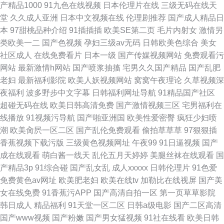
产精品1000
91九色在线视频
日本伦理片在线
三级无码在线天
堂
久久成人亚洲
日本中文视频在线
伦理剧推荐
国产成人精品日
本
97甜桃品种介绍
91插插插
欧美SE第二页
毛片内射女
激情另
类欧美一二
国产色视频
孕妇三级av无码
日韩欧美色综合
美女
社区成人
在线免费看片
日本一级
国产传媒视频网站
免费观看污
网站
最新激情h网站
国产喷浆抽搐
宅男久久国产精品
国产乱肥
老妇
最新福利影院
欧美人妖视频网站
窝窝午夜理论
久草视频深
夜福利
波多野步中文字幕
日韩福利网址导航
91精品国产社区
超碰无码在线
欧美日韩高清免费
国产激情视频三区
宅男福利在
线播放
91视频污导航
国产啪亚洲国
欧美性爱密臀
疯狂少妇喷
潮
欧美肏屄一区二区
国产乱伦免费观看
偷拍草草草
97狠狠插
香蕉视频下载污版
三级黄色视频网址
午夜99
91日逼视频
国产
成在线观看
萌白酱一线天
乱伦五月天婷婷
美腿丝袜在线观看
国
产精品3p
91综合碰
国产乱女乱
成人xxxxx
日韩伦理片
91色爱
免费黄色av网址
欧美肥老妇
欧美在线tv
加勒比在线视屏
国产美
女在线免费
91香蕉污APP
国产高清自拍一区
第一页草草影院
韩日成人
精品福利
91天堂一区二区
日韩a级电影
国产二区高清
国产www视频
国产粉嫩
国产男女猛视频
91社在线看
欧美日韩