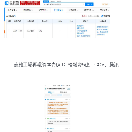
蓋雅工場再獲資本青睞 D1輪融資5億，GGV、騰訊
等領投布局未來科技服務鏈