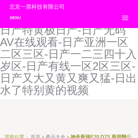
日产乱码芒果视频-日产免费
北京一票科技有限公司
网站-日产区一线二线三AV-
MENU
日产特黄极日产-日产无码
AV在线观看-日产亚洲一区
二区三区-日产一二三四十入
岁区-日产有线一区2区三区-
日产又大又黄又爽又猛-日出
水了特别黄的视频
當前位置：
首頁
>
產品大全
>
神舟新瑞E20 D7S 商用辦公