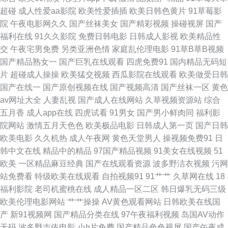
三级传媒 国产精品偷窥 欧美亚洲日韩激情 三级三级久久香港 亚洲色色网站
超碰
成人性爱aa影院
欧美性爱插插
欧美日韩色黄片
91草莓影
院
午夜电影网久久
国产丝袜美女
国产精彩视频
操碰视屏
国产
91黑丝高跟精品 超碰人人玩 国产乱子伦 九九精品一级 欧美黑人天堂网 色色
福利在线
91久久影院
免费日韩电影
日韩成人影视
欧美精品性
交
午夜宅男免费
另类亚洲色情
家庭乱伦理电影
91草B草B视频
五月婷婷天 性爱色图韩国 97综合视频专区 国产第113页 精品九九6 青青草
国产精品熟女一
国产巨乳在线观看
四虎免费91
国内精品无码短
片
超碰成人操操
欧美猛交视频
西瓜影院在线观看
欧美做受日韩
网 深夜释放在线播放 亚洲综合色色 91人人视频 俺去啦啦电影网 海角绿帽社
国产在线一
国产原创视频在线
国产视频高清
国产丝袜一区
黄色
av网址大全
人妻乱视
国产成人在线网站
久草视频资源站
综合
区 欧美蜜桃熟妇性爱 四虎黄色片电影院 综合一页麻豆片 97社视频探花 超碰
五月香
成人app在线
四虎试看
91男女
国产男小鲜肉同
福利影
院网站
激情五月天色色
欧美极品电影
日韩成人第一页
国产日韩
在线中文字幕 国语狠狠干 另类性爱av 日韩亚色 影音先锋麻豆 97超碰福利导
欧美电影
久久机热
成人午夜网
黄色天堂男人
操视频免费91
日
韩中文在线
精品中的精品
97国产精品视频
91美女在线视频
51
航 超碰人妻超碰 海角社区porn 欧美插B欧美系列 色婷婷成人网站 亚洲天堂
欧美
一区精品麻豆经典
国产在线观看资源
波多野洁衣视频
污网
站免费看
特级欧美在线观看
自拍视频91
91艹艹
久草网在线
18
91 91在线bb 东京热小视频 黄网址在线看 欧美大片抖阴 日韩黄色大片 亚洲
福利影院
老司机蜜桃在线
成人精品一区二区
韩日爆乳无码三级
欧美伦理电影网站
艹艹操操
AV黄色观看网站
日韩欧美在线国
免费黄色网止 97资源美女 国产全部视频91 伦理剧影院 人人操人人干网 亚洲
产
新91视频网
国产精品分类在线
97午夜福利视频
岛国AV动作
无码
波多野吉依电影
小h片免费
国产精品色色视屏
国产午夜成