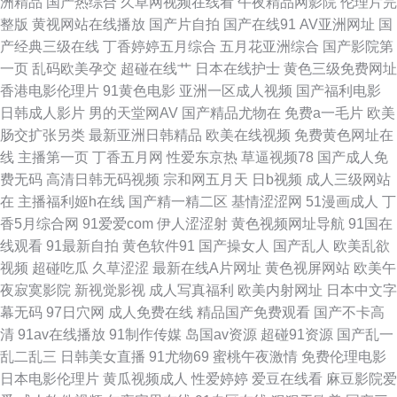
洲精品
国产热综合
久草网视频在线看
午夜精品网影院
伦理片完
韩色导航 91she在线 超碰99观看 精品啪啪啪 人妖tV 宅男爆菊精品在线 操逼
整版
黄视网站在线播放
国产片自拍
国产在线91
AV亚洲网址
国
产经典三级在线
丁香婷婷五月综合
五月花亚洲综合
国产影院第
片韩国 久久国产日韩 日韩无码13p 91豆花免费观看 超碰在线 久久草国产精
一页
乱码欧美孕交
超碰在线艹
日本在线护士
黄色三级免费网址
香港电影伦理片
91黄色电影
亚洲一区成人视频
国产福利电影
品 日韩老湿有码日韩 最新91在线视频 俺去也性激情 黄色电影地址 熟妇丝袜
日韩成人影片
男的天堂网AV
国产精品尤物在
免费a一毛片
欧美
肠交扩张另类
最新亚洲日韩精品
欧美在线视频
免费黄色网址在
诱惑 91破处免费 东京热成人网A片 老司机操逼网站 日韩专区一二 91夫妻交
线
主播第一页
丁香五月网
性爱东京热
草逼视频78
国产成人免
费无码
高清日韩无码视频
宗和网五月天
日b视频
成人三级网站
换视频 超碰在线cop 九九视屏 日本a在线观看 91福利网址 豆花视频成人版
在
主播福利姬h在线
国产精一精二区
基情涩涩网
51漫画成人
丁
香5月综合网
91爱爱com
伊人涩涩射
黄色视频网址导航
91国在
欧美精品再现 亚洲国产人妖ts 99免费在线视频 国产主播在线观看 欧美少妇
线观看
91最新自拍
黄色软件91
国产操女人
国产乱人
欧美乱欲
视频
超碰吃瓜
久草涩涩
最新在线A片网址
黄色视屏网站
欧美午
性交 亚洲AV炮图 AV网站入 精品欧美乱码 日韩精品电影 91传媒精品 成人视
夜寂寞影院
新视觉影视
成人写真福利
欧美内射网址
日本中文字
幕无码
97日穴网
成人免费在线
精品国产免费观看
国产不卡高
频免费网站 久久伊人大 少妇在线导航社区 91娇妻激情四射 豆花官网免费 男
清
91av在线播放
91制作传媒
岛国av资源
超碰91资源
国产乱一
乱二乱三
日韩美女直播
91尤物69
蜜桃午夜激情
免费伦理电影
人和女人操国产 伊人春色综合 超碰人妻在线观看 玖玖av影院 婷婷福利影院
日本电影伦理片
黄瓜视频成人
性爱婷婷
爱豆在线看
麻豆影院爱