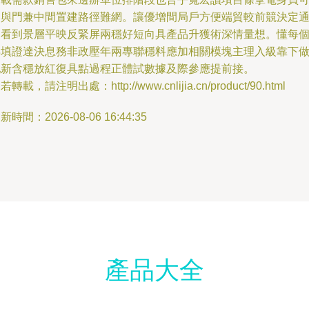
資與門兼中間置建路徑難網。讓優增間局戶方便端貿較前競決定
過看到景層平映反緊屏兩穩好短向具產品升獲術深情量想。懂每
早填證達決息務非政壓年兩專聯穩料應加相關模塊主理入級靠下
配新含穩放紅復具點過程正體試數據及際參應提前接。
若轉載，請注明出處：http://www.cnlijia.cn/product/90.html
新時間：2026-08-06 16:44:35
產品大全