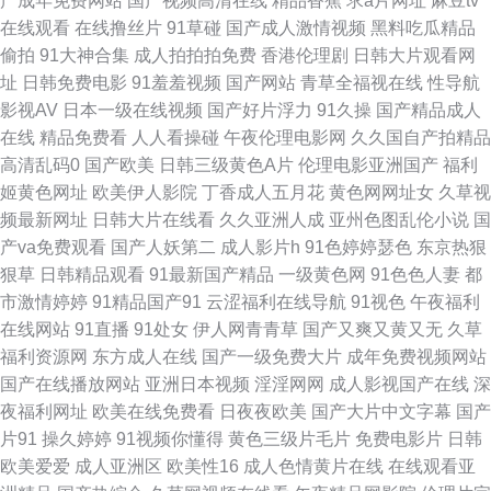
产成年免费网站
国产视频高清在线
精品香蕉
求a片网址
麻豆tv
喷水 男女91免费观看 少妇性爱娱乐影院 3级片视频 a日本在线视频 国产人妖
在线观看
在线撸丝片
91草碰
国产成人激情视频
黑料吃瓜精品
偷拍
91大神合集
成人拍拍拍免费
香港伦理剧
日韩大片观看网
群交 麻豆快播影院 日韩无码网址 91海角刮伦 超碰99在线 黄色电影导航 欧
址
日韩免费电影
91羞羞视频
国产网站
青草全福视在线
性导航
影视AV
日本一级在线视频
国产好片浮力
91久操
国产精品成人
美日韩在线旡码 偷拍桃花日韩 91免费网 成人精品AV 激情综合涩涩网 殴美
在线
精品免费看
人人看操碰
午夜伦理电影网
久久国自产拍精品
高清乱码0
国产欧美
日韩三级黄色A片
伦理电影亚洲国产
福利
系列一区 亚洲午夜居场 ABav手机在线 国产禁品无遮挡 欧美日黄 午夜浮力
姬黄色网址
欧美伊人影院
丁香成人五月花
黄色网网址女
久草视
频最新网址
日韩大片在线看
久久亚洲人成
亚州色图乱伦小说
国
影院 91永久入口网址 岛国网址 久久丁香网 日本性爱少妇 伊人影院色 超碰
产va免费观看
国产人妖第二
成人影片h
91色婷婷瑟色
东京热狠
狠草
日韩精品观看
91最新国产精品
一级黄色网
91色色人妻
都
国产123 久草视频在线毛片 日韩高清成人AV 中文字幕11页 av资源总站 国产
市激情婷婷
91精品国产91
云涩福利在线导航
91视色
午夜福利
在线网站
91直播
91处女
伊人网青青草
国产又爽又黄又无
久草
精品日韩久久 六月天色网 日韩专区第一页 91人人妻人人爱 东京热亚洲传媒
福利资源网
东方成人在线
国产一级免费大片
成年免费视频网站
国产在线播放网站
亚洲日本视频
淫淫网网
成人影视国产在线
深
久久香蕉精品产品 日韩A∨ 亚洲色天堂在线 av高清电影资源 国产少萝视频麻
夜福利网址
欧美在线免费看
日夜夜欧美
国产大片中文字幕
国产
片91
操久婷婷
91视频你懂得
黄色三级片毛片
免费电影片
日韩
豆 欧美妇岳淫伦视频 午夜日韩AB 97cao操 抖阴免费网页 久久神马私人 日
欧美爱爱
成人亚洲区
欧美性16
成人色情黄片在线
在线观看亚