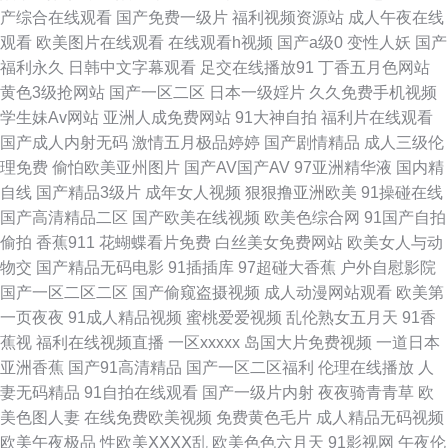
色色网 狠狠色97欧美 日韩草B黄色片 亚洲h网站 97R精品 97色色网址 福利
产综合在线观看
国产免费一级片
福利视频资源站
成人午夜在线
观看
欧美图片在线观看
在线观看h视频
国产a级0
变性人妖
国产
视频导航网站 久久成人伊人 日韩欧美爱爱 97在线免费视频 东京热床豆 久草
福利永久
日韩中文字幕观看
足交在线播放91
丁香五月色网站
黄色3级抢网站
国产一区二区
日本一级婬片
久久免费手机视频
视频资源网 后入黑丝高跟美女 久久伊人久久 蜜桃社福利社 人妻玖玖 黑丝足
学生妹Av网站
亚洲人成免费网站
91大神自拍
福利片在线观看
国产成人内射无码
激情五月极品婷婷
国产剧情精品
成人三级伦
交后入 欧美性福利一区 在线老性爱乱 超碰大青青97 国内精品夜夜操 色色五
理免费
偷怕欧美亚州图片
国产AV国产AV
97亚洲精华液
国内精
自线
国产精品3级片
成年女人视频
狠狠撸亚洲欧美
91操碰在线
月天社区 国产精品黑丝传媒 欧美日韩国产人人 91超碰青青 免费看黄色片子
国产高清精品二区
国产欧美在线视频
欧美色综合网
91国产自拍
偷拍
香蕉911
花蝴蝶看片免费
白丝美女免费网站
欧美女人与动
亚洲操片免费看 欧美成人99密芽 欧美精品偷拍 精品69麻豆 高清av资源 97
物交
国产精品无码电影
91插插库
97超碰大香蕉
户外自慰影院
国产一区二区二区
国产偷窥盗摄视频
成人动漫网站观看
欧美第
网址97 欧美中文日韩 老司机色网导航 天堂资源av 伊人久久国产精品 肏屄片
一页夜夜
91成人精品视频
蜜桃爱爱视频
乱伦熟女五月天
91香
蕉视
福利在线视频直播
一区xxxxx
岛国大片免费视频
一道日本
区 91视频首页入口 伊人五月大香蕉 在线观看成人网站 国产精品日逼 豆花网
亚洲香蕉
国产91高清精品
国产一区二区福利
伦理在线播放
人
妻无码精品
91自拍在线观看
国产一级片内射
夜夜骑青青草
欧
页入口 韩日一区二区三区 欧美人与兽另类 天堂福利社 亚洲操逼图片网 五月
美色图人妻
在线免费欧美视频
免费黄色毛片
成人精品无码视频
欧美午夜极品
性欧美ⅩⅩⅩⅩ乱
欧美色色六月天
91影视网
午夜伦