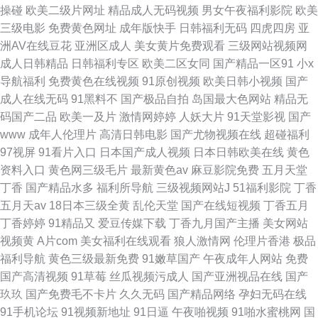
操碰
欧美二级片网址
精品成人无码视频
男女午夜福利影院
欧美
三级电影
免费黄色网址
成年版快手
日韩福利无码
四虎四房
亚
洲AV在线豆花
亚洲区成人
美女黄片免费观看
三级网站视频网
成人日韩精品
日韩福利专区
欧美二区女同
国产精品一区91
小x
导航福利
免费黄色在线视频
91原创视频
欧美日韩小视频
国产
成人在线无码
91黑料不
国产极品自拍
岛国最大色网站
精品无
码国产二品
欧美一及片
激情网婷婷
人妖大片
91天堂影视
国产
www
成年人伦理片
高清日韩电影
国产尤物视频在线
超碰福利
97视屏
91看片入口
日本国产成人视频
日本日韩欧美在线
黄色
资料入口
黄色网三级毛片
最新黄色av
麻豆影院免费
五月天堂
丁香
国产精品水多
福利所导航
三级视频网站J
51福利影院
丁香
五月天av
18日本三级全黄
乱伦天堂
国产在线短视频
丁香五月
丁香婷婷
91精品又
爱豆传媒下载
丁香九月国产主播
美女网站
视频黄
A片com
美女福利在线观看
狼人激情网
伦理片香港
极品
福利导航
黄色三级最新免费
91嫩草国产
午夜成年人网站
免费
国产高清视频
91草莓
丝瓜视频污成人
国产亚洲视品在线
国产
玖玖
国产免费毛不卡片
久久无码
国产精品网络
孕妇无码在线
91手机论坛
91视频新地址
91日逼
午夜啪视频
91啪水蜜桃网
国