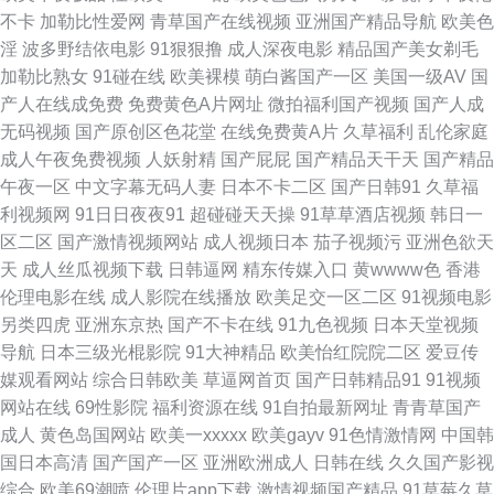
花综和网 91超碰图片 91夜间福利 欧美性爱去干网 在线肛交 91N爽片 黑丝
不卡
加勒比性爱网
青草国产在线视频
亚洲国产精品导航
欧美色
淫
波多野结依电影
91狠狠撸
成人深夜电影
精品国产美女剃毛
福利导航 激情福利影院 五月天超碰在线 无码三级视频 欧美性交一区二区 老
加勒比熟女
91碰在线
欧美裸模
萌白酱国产一区
美国一级AV
国
产人在线成免费
免费黄色A片网址
微拍福利国产视频
国产人成
湿毛片 国产成人后入 久久这里都是极品 国产福利导航在线 白丝学姐在线自
无码视频
国产原创区色花堂
在线免费黄A片
久草福利
乱伦家庭
成人午夜免费视频
人妖射精
国产屁屁
国产精品天干天
国产精品
慰 avbt亚洲 97人人操在线 91aV免费视频 午夜秀秀 91福利导航大全 福利AV
午夜一区
中文字幕无码人妻
日本不卡二区
国产日韩91
久草福
利视频网
91日日夜夜91
超碰碰天天操
91草草酒店视频
韩日一
电影 老司机福利社91 深夜福利av 亚洲乱乱少妇后入 91精彩视频 玖玖艹逼
区二区
国产激情视频网站
成人视频日本
茄子视频污
亚洲色欲天
天
成人丝瓜视频下载
日韩逼网
精东传媒入口
黄wwww色
香港
综合网 日韩插插插色 婷婷五月天成人网 尤物视频电影 97视频在线 大香蕉网
伦理电影在线
成人影院在线播放
欧美足交一区二区
91视频电影
另类四虎
亚洲东京热
国产不卡在线
91九色视频
日本天堂视频
伊 精品第一页 另类色亚洲 欧美视屏 三级伦理特片 伊人精品伊 91无码色图
导航
日本三级光棍影院
91大神精品
欧美怡红院院二区
爱豆传
媒观看网站
综合日韩欧美
草逼网首页
国产日韩精品91
91视频
www青艹 东京热综合色色 韩国美女AV导航 人妻诱惑影院 天天干天天色 亚
网站在线
69性影院
福利资源在线
91自拍最新网址
青青草国产
成人
黄色岛国网站
欧美一xxxxx
欧美gayv
91色情激情网
中国韩
洲瑟瑟瑟 熟女色福利导航 视频偷拍一区18 在线看超碰 97超碰色情 成人AV
国日本高清
国产国产一区
亚洲欧洲成人
日韩在线
久久国产影视
综合
欧美69潮喷
伦理片app下载
激情视频国产精品
91草莓久草