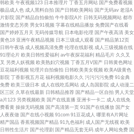
韩欧美
午夜视频123
日本推理片
丁香五月网站
国产免费看视频
极品成人色
成人黑料自拍
国产日韩欧美网站
国产无码av
老湿A
片影院
国产精品自拍偷拍
牛牛影院A片
日韩无码视频网站
都市
激情变态另类
男女91视频
字幕在线精品播放
免费国产在线看
国产婷婷五月天
无码传媒导航
日本电影伦理
国产午夜高清
美女
黄色18
亚洲午夜精品视频
日本三级成人观看
国产精品第12页
日韩午夜场
成人视频高清免费
伦理在线影视
成人三级视频在线
91理论片
欧美日韩性爱福利
av午夜探花福利
精品毛片
久久叉
叉
另类人妖视频
欧美熟妇穴视频
丁香五月V国产
日韩黄色网址
豆花福利视频
轮理片自拍偷拍
日韩欧美美女视频
欧美A级黄色
影院
丁香影视五月花
福利视频电影久久
污污污污免费
91金典
免费
欧美三级日本
成人在线吃瓜网站
成人岛国影院
成人动漫二
区三区
久草在线最新
日韩精品推荐
国产精品一区自拍
男人天堂
a片123
另类视频欧美
国产在线直播
亚洲卡一卡二
成人在线免
费看黄
操操无码视频
国产高清第一页
91国产在线播放
国产女
人夜夜做
国产在线小视频
91com
91豆花成人
哪里有A片网址
精产国品
香蕉视频国产精品
91九色福利
成人国产无线视
欧美
日韩性生活片
国产伦理剧
国产精品无套无码
成年人网站免费
国